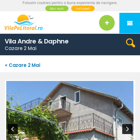
Folosim cookies pentru o buna experienta de navigare.
Mai mult
Inchideti
Vila Andre & Daphne
Cazare 2 Mai
« Cazare 2 Mai