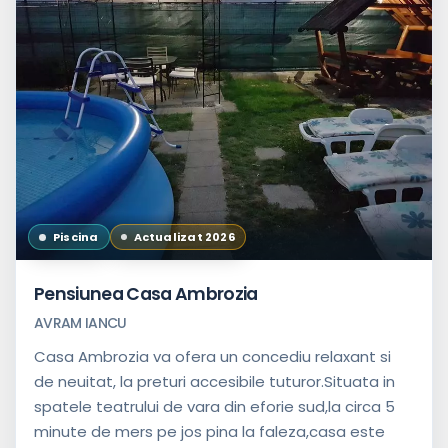
Piscina
Actualizat 2026
Pensiunea Casa Ambrozia
AVRAM IANCU
Casa Ambrozia va ofera un concediu relaxant si
de neuitat, la preturi accesibile tuturor.Situata in
spatele teatrului de vara din eforie sud,la circa 5
minute de mers pe jos pina la faleza,casa este