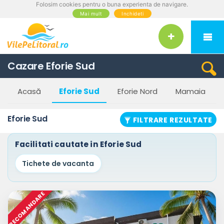
Folosim cookies pentru o buna experienta de navigare.
RARE
Mai mult
Inchideti
Categorii
cazare
Vila
Cazare Eforie Sud
Pensiune
Acasă
Eforie Sud
Eforie Nord
Mamaia
Apartament
Hotel
Eforie Sud
FILTRARE REZULTATE
Han
Facilitati cautate in Eforie Sud
Număr
Tichete de vacanta
de
stele
RECOMANDARE