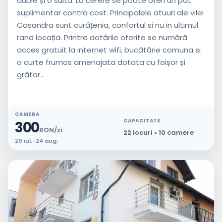
duble și o suita. La cerere se poate oferi un pat
suplimentar contra cost. Principalele atuuri ale vilei
Casandra sunt curățenia, confortul si nu in ultimul
rand locația. Printre dotările oferite se numără
acces gratuit la internet wifi, bucătărie comuna si
o curte frumos amenajata dotata cu foișor și
grătar...
CAMERA
CAPACITATE
300
RON/zi
22 locuri • 10 camere
20 iul.-24 aug.