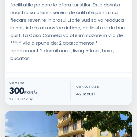
facilitatile pe care le ofera turistilor. Este dorinta
noastra sa oferim servicii de calitate pentru ca
fiecare revenire în orasul Eforie Sud sa va readuca
la noi , într-o atmosfera intima, de liniste si de bun
gust. La Casa Camelia va oferim cazare în vila de
***: * Vila dispune de: 2 apartamente *
apartament 2 dormitoare , living 50mp , baie ,
bucatari...
CAMERA
CAPACITATE
300
RON/zi
42 locuri
27 iul.-17 aug.