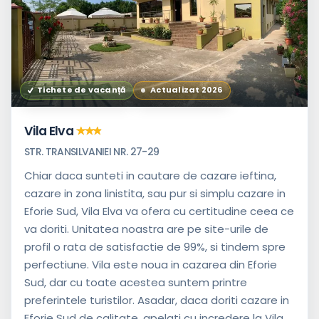
Tichete de vacanță
Actualizat 2026
Vila Elva
STR. TRANSILVANIEI NR. 27-29
Chiar daca sunteti in cautare de cazare ieftina,
cazare in zona linistita, sau pur si simplu cazare in
Eforie Sud, Vila Elva va ofera cu certitudine ceea ce
va doriti. Unitatea noastra are pe site-urile de
profil o rata de satisfactie de 99%, si tindem spre
perfectiune. Vila este noua in cazarea din Eforie
Sud, dar cu toate acestea suntem printre
preferintele turistilor. Asadar, daca doriti cazare in
Eforie Sud de calitate, apelati cu incredere la Vila...