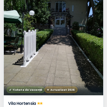
Baie
in
camera
Balcon
Aer
conditionat
Frigider
in
camera
Tichete de vacanță
Actualizat 2026
Vila Hortensia