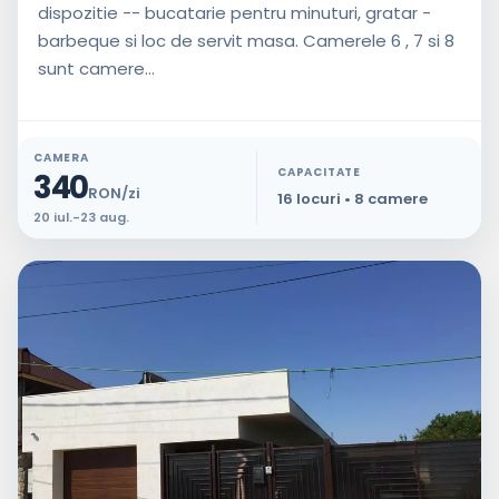
dispozitie -- bucatarie pentru minuturi, gratar -
barbeque si loc de servit masa. Camerele 6 , 7 si 8
sunt camere...
CAMERA
CAPACITATE
340
RON/zi
16 locuri • 8 camere
20 iul.-23 aug.