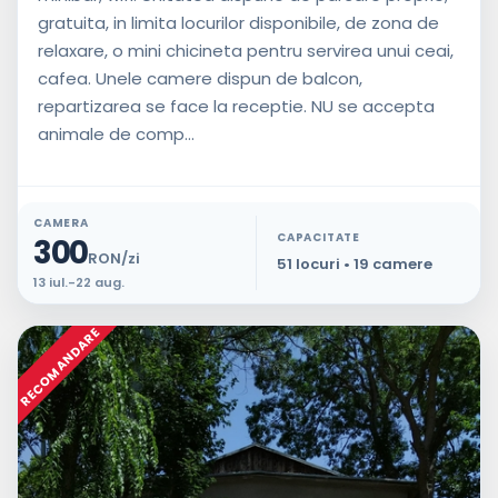
bucatarie
gratuita, in limita locurilor disponibile, de zona de
Parcare
relaxare, o mini chicineta pentru servirea unui ceai,
cafea. Unele camere dispun de balcon,
Internet
repartizarea se face la receptie. NU se accepta
Living
animale de comp...
Gratar
Loc
de
CAMERA
joaca
CAPACITATE
300
RON/zi
51 locuri • 19 camere
Curte
13 iul.-22 aug.
Piscina
RECOMANDARE
Animale
de
companie
Televizor
in
camera