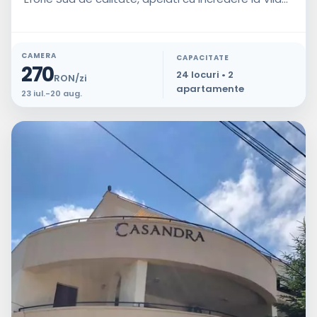
CAMERA
CAPACITATE
270
24 locuri • 2
RON/zi
apartamente
23 iul.-20 aug.