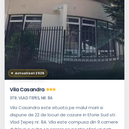
Actualizat 2026
Vila Casandra
STR. VLAD TEPES, NR. 8A
Vila Casandra este situata pe malul marii si
dispune de 22 de locuri de cazare in Eforie Sud str.
Vlad Țepeș nr. 8A. Vila este compusa din 9 camere