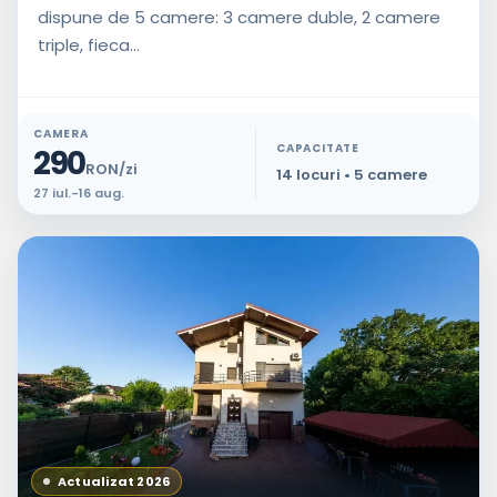
dispune de 5 camere: 3 camere duble, 2 camere
triple, fieca...
CAMERA
CAPACITATE
290
RON/zi
14 locuri • 5 camere
27 iul.-16 aug.
Actualizat 2026