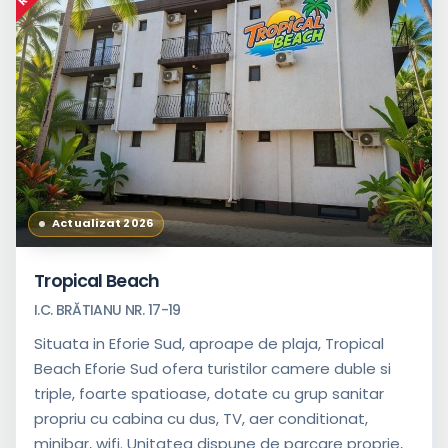
Neclasificat
Facilități
Actualizat 2026
Acceptă
tichete
de
Tropical Beach
vacanță
I.C. BRĂTIANU NR. 17-19
Are
distanță
Situata in Eforie Sud, aproape de plaja, Tropical
până
Beach Eforie Sud ofera turistilor camere duble si
la
plajă
triple, foarte spatioase, dotate cu grup sanitar
propriu cu cabina cu dus, TV, aer conditionat,
Acces
la
minibar, wifi. Unitatea dispune de parcare proprie,