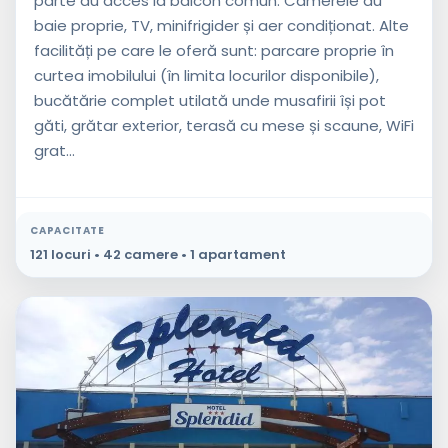
parte au acces la balcon comun. Camerele au
baie proprie, TV, minifrigider și aer condiționat. Alte
facilități pe care le oferă sunt: parcare proprie în
curtea imobilului (în limita locurilor disponibile),
bucătărie complet utilată unde musafirii își pot
găti, grătar exterior, terasă cu mese și scaune, WiFi
grat...
CAPACITATE
121 locuri • 42 camere • 1 apartament