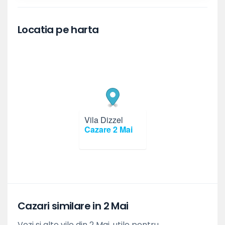
Locatia pe harta
Vila Dizzel
×
Cazare 2 Mai
Cazari similare in 2 Mai
Vezi si alte vile din 2 Mai, utile pentru