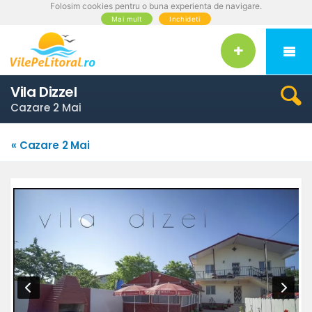
Folosim cookies pentru o buna experienta de navigare.
Mai mult
Inchideti
Vila Dizzel
Cazare 2 Mai
« Cazare 2 Mai