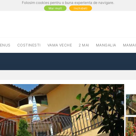
Folosim cookies pentru o buna experienta de navigare.
Mai mult
Inchideti
VENUS
COSTINESTI
VAMA VECHE
2 MAI
MANGALIA
MAMAI