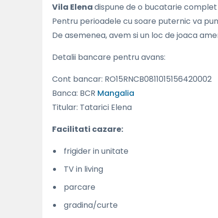
Vila Elena
dispune de o bucatarie complet 
Pentru perioadele cu soare puternic va pune
De asemenea, avem si un loc de joaca amen
Detalii bancare pentru avans:
Cont bancar: RO15RNCB0811015156420002
Banca: BCR
Mangalia
Titular: Tatarici Elena
Facilitati cazare:
frigider in unitate
TV in living
parcare
gradina/curte