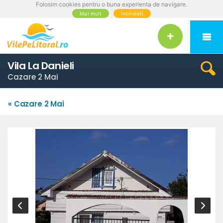
Folosim cookies pentru o buna experienta de navigare.
Mai mult
Inchideti
Vila La Danieli
Cazare 2 Mai
« Cazare 2 Mai