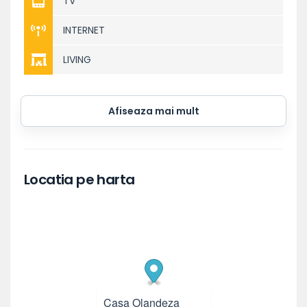
TV
INTERNET
LIVING
Afiseaza mai mult
Locatia pe harta
Casa Olandeza
×