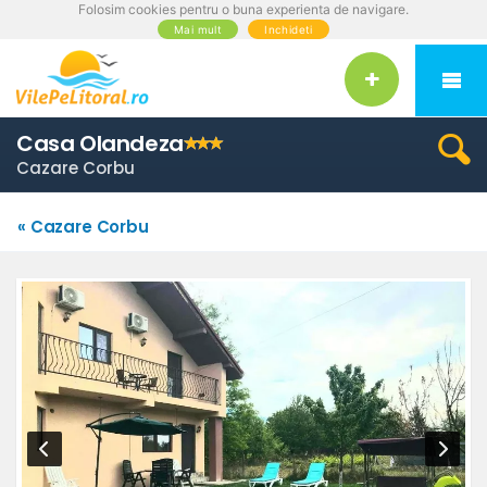
Folosim cookies pentru o buna experienta de navigare.
Mai mult
Inchideti
Casa Olandeza
Cazare Corbu
« Cazare Corbu