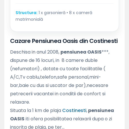
Structura:
1 x garsonieră • 8 x cameră
matrimonială
Cazare Pensiunea Oasis din Costinesti
Deschisa in anul 2008,
pensiunea OASIS
***,
dispune de 16 locuri, in 8 camere duble
(nefumatori) , dotate cu toate facilitatile (
A/C,Tv cablu,telefon,safe personal,mini-
bar,baie cu dus si uscator de par),necesare
petrecerii vacantei in conditii de confort si
relaxare.
Situata la 1 km de plaja
Costinesti
,
pensiunea
OASIS
iti ofera posibilitatea relaxarii dupa o zi
insorita de plaja, pe ter...