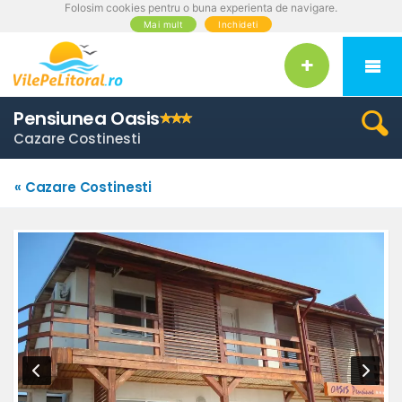
Folosim cookies pentru o buna experienta de navigare.
Mai mult
Inchideti
Pensiunea Oasis
Cazare Costinesti
« Cazare Costinesti