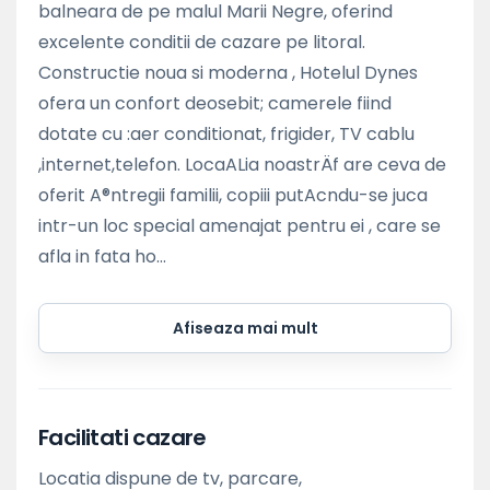
balneara de pe malul Marii Negre, oferind
excelente conditii de cazare pe litoral.
Constructie noua si moderna , Hotelul Dynes
ofera un confort deosebit; camerele fiind
dotate cu :aer conditionat, frigider, TV cablu
,internet,telefon. LocaALia noastrÄf are ceva de
oferit A®ntregii familii, copiii putAcndu-se juca
intr-un loc special amenajat pentru ei , care se
afla in fata ho...
Afiseaza mai mult
Facilitati cazare
Locatia dispune de tv, parcare,