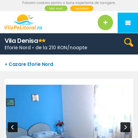
Folosim cookies pentru o buna experienta de navigare.
Mai mult
Inchideti
Vila Denisa
Eforie Nord • de la 210 RON/noapte
« Cazare Eforie Nord