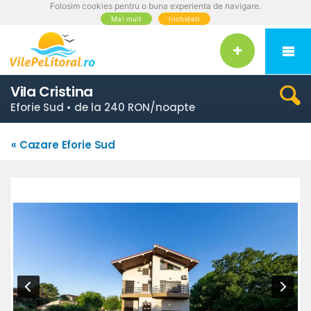
Folosim cookies pentru o buna experienta de navigare.
Mai mult
Inchideti
Vila Cristina
Eforie Sud • de la 240 RON/noapte
« Cazare Eforie Sud