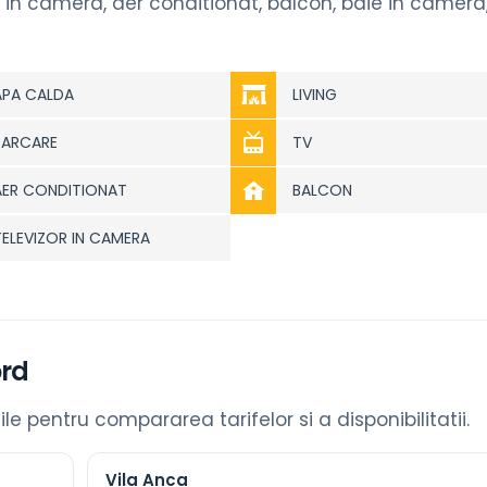
 in camera, aer conditionat, balcon, baie in camera
APA CALDA
LIVING
PARCARE
TV
AER CONDITIONAT
BALCON
TELEVIZOR IN CAMERA
ord
ile pentru compararea tarifelor si a disponibilitatii.
Vila Anca