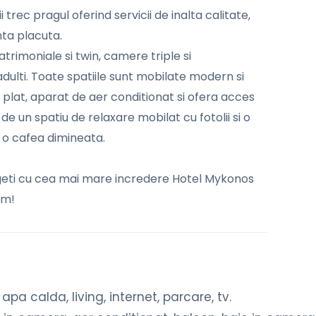
trec pragul oferind servicii de inalta calitate,
nta placuta.
rimoniale si twin, camere triple si
ulti. Toate spatiile sunt mobilate modern si
 plat, aparat de aer conditionat si ofera acces
de un spatiu de relaxare mobilat cu fotolii si o
 o cafea dimineata.
alegeti cu cea mai mare incredere Hotel Mykonos
am!
pa calda, living, internet, parcare, tv.