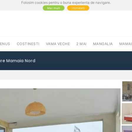
Folosim cookies pentru o buna experienta de navigare.
Mai mult
Inchideti
VENUS
COSTINESTI
VAMA VECHE
2 MAI
MANGALIA
MAMAI
are Mamaia Nord