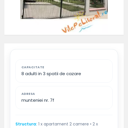
CAPACITATE
8 adulti in 3 spatii de cazare
ADRESA
munteniei nr. 7f
Structura:
1 x apartament 2 camere • 2 x