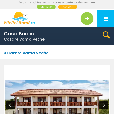
Folosim cookies pentru o buna experienta de navigare.
Mai mult
Inchideti
Casa Baran
Cazare Vama Veche
« Cazare Vama Veche