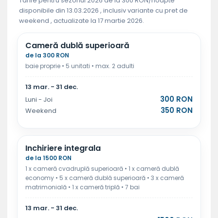
Tarife pentru sezonul 2026 de la 300 RON/noapte
disponibile din 13.03.2026 , inclusiv variante cu pret de
weekend , actualizate la 17 martie 2026.
Cameră dublă superioară
de la 300 RON
baie proprie • 5 unitati • max. 2 adulti
13 mar. - 31 dec.
300 RON
Luni - Joi
350 RON
Weekend
Inchiriere integrala
de la 1500 RON
1 x cameră cvadruplă superioară • 1 x cameră dublă
economy • 5 x cameră dublă superioară • 3 x cameră
matrimonială • 1 x cameră triplă • 7 bai
13 mar. - 31 dec.