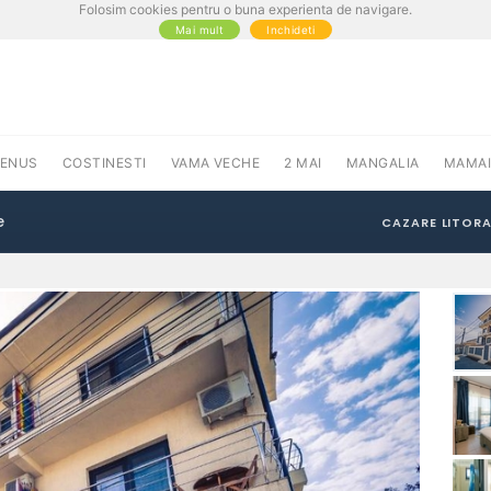
Folosim cookies pentru o buna experienta de navigare.
Mai mult
Inchideti
VENUS
COSTINESTI
VAMA VECHE
2 MAI
MANGALIA
MAMAI
e
CAZARE LITORA