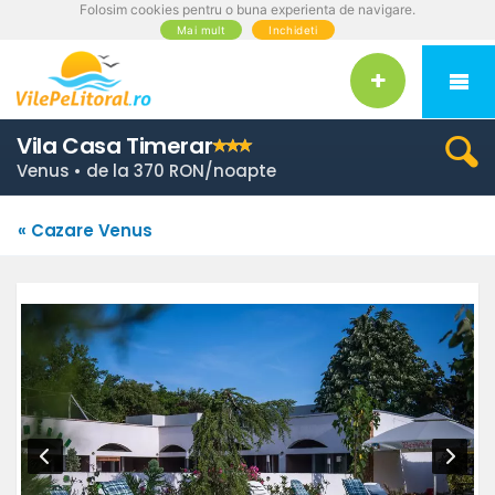
Folosim cookies pentru o buna experienta de navigare.
Mai mult
Inchideti
Vila Casa Timerar
Venus • de la 370 RON/noapte
« Cazare Venus