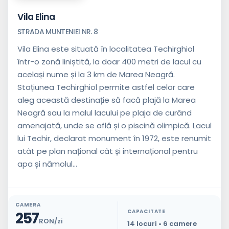
Vila Elina
STRADA MUNTENIEI NR. 8
Vila Elina este situată în localitatea Techirghiol
într-o zonă liniștită, la doar 400 metri de lacul cu
același nume și la 3 km de Marea Neagră.
Stațiunea Techirghiol permite astfel celor care
aleg această destinație să facă plajă la Marea
Neagră sau la malul lacului pe plaja de curând
amenajată, unde se află și o piscină olimpică. Lacul
lui Techir, declarat monument în 1972, este renumit
atât pe plan național cât și internațional pentru
apa și nămolul...
CAMERA
CAPACITATE
257
RON/zi
14 locuri • 6 camere