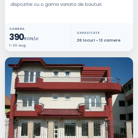
dispozitie cu o gama variata de bauturi.
CAMERA
CAPACITATE
390
RON/zi
26 locuri • 13 camere
1-20 aug.