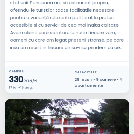
statiunii. Pensiunea are si restaurant propriu,
oferindu-le turistilor toate facilitătile necesare
pentru o vacanță relaxanta pe litoral, la preturi
accesibile si cu servicii de cea mai inalta calitate.
Avem clienti care se intorc la noi in fiecare vara,
oameni cu care am legat prietenii stranse, pe care
insa am reusit in fiecare an sa-i surprindem cu ce...
CAMERA
CAPACITATE
330
28 locuri • 9 camere • 4
RON/zi
apartamente
17 iul.-15 aug.