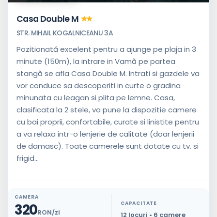
Casa Double M
STR. MIHAIL KOGALNICEANU 3A
Pozitionată excelent pentru a ajunge pe plaja in 3
minute (150m), la intrare in Vamă pe partea
stangă se afla Casa Double M. Intrati si gazdele va
vor conduce sa descoperiti in curte o gradina
minunata cu leagan si plita pe lemne. Casa,
clasificata la 2 stele, va pune la dispozitie camere
cu bai proprii, confortabile, curate si linistite pentru
a va relaxa intr-o lenjerie de calitate (doar lenjerii
de damasc). Toate camerele sunt dotate cu tv. si
frigid...
CAMERA
CAPACITATE
320
RON/zi
12 locuri • 6 camere