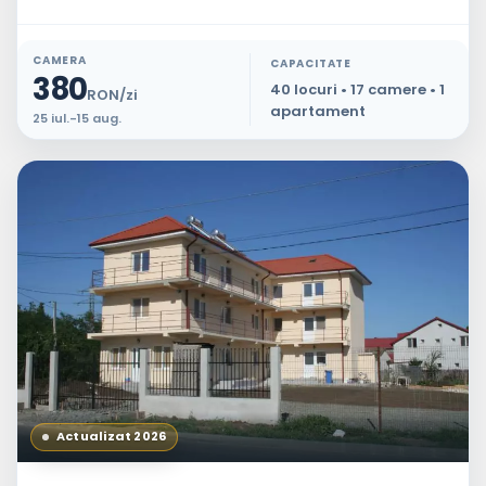
CAMERA
CAPACITATE
380
40 locuri • 17 camere • 1
RON/zi
apartament
25 iul.-15 aug.
Actualizat 2026