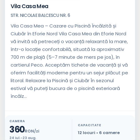
Vila Casa Mea
STR. NICOLAE BALCESCU NR. 6
Vila Casa Mea – Cazare cu Piscină Încălzită și
Ciubăr în Eforie Nord Vila Casa Mea din Eforie Nord
vă invită să petreceți o vacanță relaxantă la mare,
într-o locație confortabilă, situată la aproximativ
700 m de plajă (5–7 minute de mers pe jos), în
cartierul Peco. Acceptăm tichete de vacanță și vă
oferim facilități moderne pentru un sejur plăcut pe
litoral. Relaxare la Piscină și Ciubăr În sezonul
estival vă puteți bucura de o piscină exterioară
încălz...
CAMERA
CAPACITATE
360
RON/zi
12 locuri • 6 camere
24 iul.-23 aug.