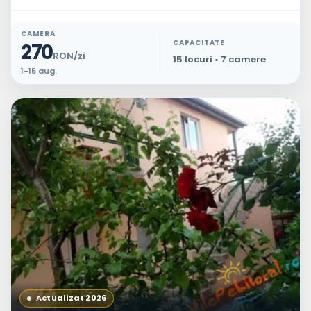
CAMERA
CAPACITATE
270
RON/zi
15 locuri • 7 camere
1-15 aug.
Actualizat 2026