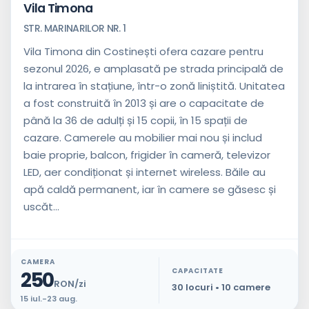
Vila Timona
STR. MARINARILOR NR. 1
Vila Timona din Costinești ofera cazare pentru
sezonul 2026, e amplasată pe strada principală de
la intrarea în stațiune, într-o zonă liniștită. Unitatea
a fost construită în 2013 și are o capacitate de
până la 36 de adulți și 15 copii, în 15 spații de
cazare. Camerele au mobilier mai nou și includ
baie proprie, balcon, frigider în cameră, televizor
LED, aer condiționat și internet wireless. Băile au
apă caldă permanent, iar în camere se găsesc și
uscăt...
CAMERA
CAPACITATE
250
RON/zi
30 locuri • 10 camere
15 iul.-23 aug.