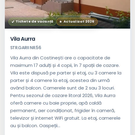
Tichete de vacanță
Actualizat 2026
Vila Aurra
STR.GARII NR.56
Vila Aurra din Costinești are o capacitate de
maximum 17 adulți și 4 copii, în 7 spații de cazare.
Vila este dispusă pe parter și etaj, cu 3 camere la
parter și 4 camere la etaj, acestea din urmă
având balcon. Camerele sunt de 2 sau 3 locuri.
Pentru sezonul de cazare litoral 2026, Vila Aurra
oferă camere cu baie proprie, apă caldă
permanent, aer condiționat, frigider în cameră,
televizor și internet WiFi gratuit. La etaj, camerele
au și balcon. Oaspeții...