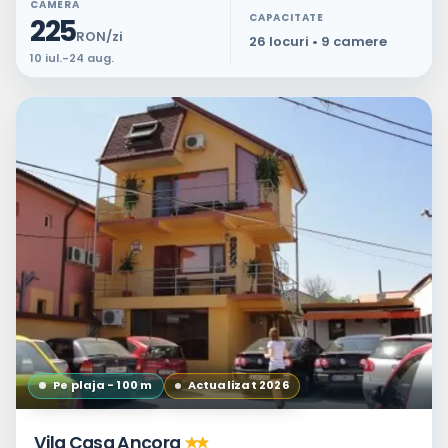
CAMERA
CAPACITATE
225
RON/zi
26 locuri • 9 camere
10 iul.-24 aug.
Pe plaja - 100 m
Actualizat 2026
Vila Casa Ancora