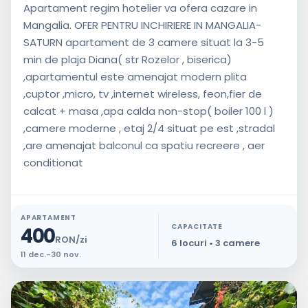
Apartament regim hotelier va ofera cazare in
Mangalia. OFER PENTRU INCHIRIERE IN MANGALIA-
SATURN apartament de 3 camere situat la 3-5
min de plaja Diana( str Rozelor , biserica)
,apartamentul este amenajat modern plita
,cuptor ,micro, tv ,internet wireless, feon,fier de
calcat + masa ,apa calda non-stop( boiler 100 l )
,camere moderne , etaj 2/4 situat pe est ,stradal
,are amenajat balconul ca spatiu recreere , aer
conditionat
APARTAMENT
CAPACITATE
400
RON/zi
6 locuri • 3 camere
11 dec.-30 nov.