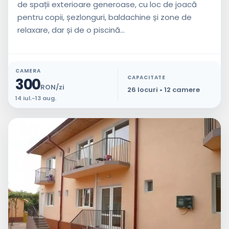
de spații exterioare generoase, cu loc de joacă
pentru copii, șezlonguri, baldachine și zone de
relaxare, dar și de o piscină...
CAMERA
CAPACITATE
300
RON/zi
26 locuri • 12 camere
14 iul.-13 aug.