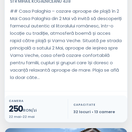
STR MIHAIL KOGALNICEANU 438
## Casa Palaghia – cazare aproape de plajă în 2
Mai Casa Palaghia din 2 Mai vă invită să descoperiți
farmecul autentic al litoralului românesc, într-o
locație cu tradiție, atmosferă boemă și acces
rapid către plajă și Vama Veche. Situată pe strada
principală a satului 2 Mai, aproape de ieșirea spre
Vama Veche, casa oferă cazare confortabilă
pentru familii, cupluri și grupuri care își doresc o
vacanță relaxantă aproape de mare. Plaja se află
la doar câte...
CAMERA
CAPACITATE
250
RON/zi
32 locuri • 13 camere
22 mai-22 mai