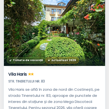
Tichete de vacanță
Actualizat 2026
Vila Haris
STR. TINERETULUI NR. 83
Vila Haris se află în zona de nord din Costinești, pe
strada Tineretului nr. 83, aproape de punctele de
interes din stațiune și de zona Mega Discotecii
Tineretului. Pentru sezonul 2026, vila oferă cazare