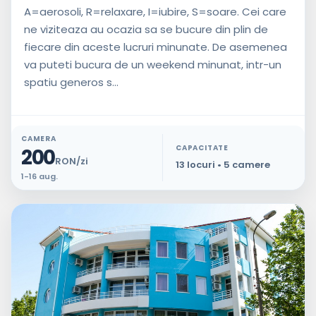
A=aerosoli, R=relaxare, I=iubire, S=soare. Cei care
ne viziteaza au ocazia sa se bucure din plin de
fiecare din aceste lucruri minunate. De asemenea
va puteti bucura de un weekend minunat, intr-un
spatiu generos s...
CAMERA
CAPACITATE
200
RON/zi
13 locuri • 5 camere
1-16 aug.