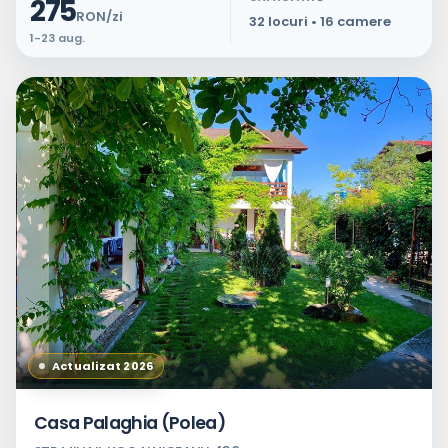
275
RON/zi
32 locuri • 16 camere
1-23 aug.
Actualizat 2026
Casa Palaghia (Polea)