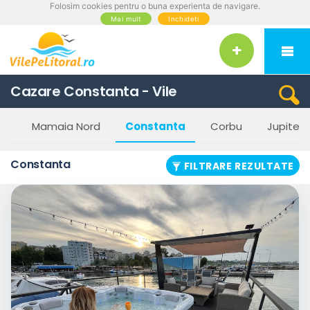
Folosim cookies pentru o buna experienta de navigare.
RARE
Mai mult
Inchideti
Categorii
cazare
Pensiune
Cazare Constanta - Vile
Hotel
ia
Mamaia Nord
Constanta
Corbu
Jupiter
Apartament
Vila
Constanta
FILTRARE REZULTATE
Garsoniera
Hostel
Număr
de
stele