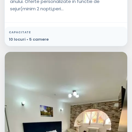
anului. Oferte personalizate in functie de
sejur(minim 2 nopti,peri...
CAPACITATE
10 locuri • 5 camere