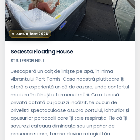
Actualizat 2026
Neclasificat
Seaesta Floating House
STR. LEBEDEI NR. 1
Facilități
Descoperă un colț de liniște pe apă, în inima
vibrantului Port Tomis. Casa noastră plutitoare îți
Acceptă
oferă o experiență unică de cazare, unde confortul
tichete
de
modern întâlnește farmecul mării. Cu o terasă
vacanță
privată dotată cu jacuzzi încălzit, te bucuri de
Are
priveliști spectaculoase asupra portului, iahturilor și
distanță
apusurilor portocalii care îți taie respirația. Fie că îți
până
la
savurezi cafeaua dimineața sau un pahar de
plajă
prosecco seara, terasa devine refugiul tău