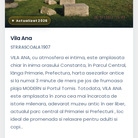
Actualizat 2026
Vila Ana
STR.RASCOALA 1907
VILA ANA, cu atmosfera ei intima, este amplasata
chiar în inima orasului Constanta, în Parcul Central,
lânga Primarie, Prefectura, harta asezarilor antice
si la numai 3 minute de mers pe jos de frumoasa
plaja MODERN si Portul Tomis. Totodata, VILA ANA
este amplasata în zona cea mai încarcata de
istorie milenara, adevarat muzeu antic în aer liber,
actualul parc central al Primariei si Prefecturii , loc
ideal de promenada si relaxare pentru adulti si
copi...