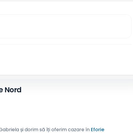
ie Nord
briela și dorim să îți oferim cazare în
Eforie