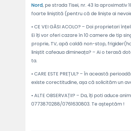
Nord
, pe strada Tisei, nr. 43 la aproximativ 
foarte liniștită (pentru că de liniște ai nev
• CE VEI GĂSI ACOLO? – Doi proprietari înț
Ei îți vor oferi cazare în 10 camere de tip 
proprie, TV, apă caldă non-stop, frigider(ho
liniștit cafeaua dimineața? – Ai o terasă dot
ta.
• CARE ESTE PREȚUL? – În această perioadă
existe corectitudine, așa că solicităm un a
• ALTE OBSERVAȚII? – Da, îți poti aduce anim
0773870288/0761630803. Te așteptăm !