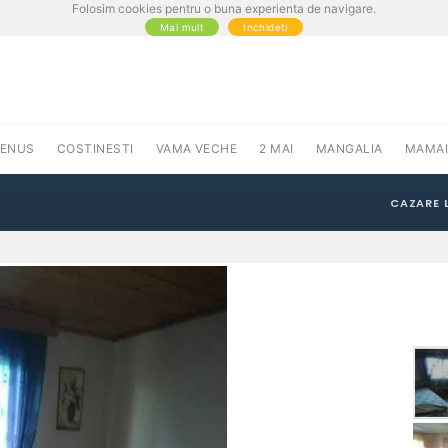
Folosim cookies pentru o buna experienta de navigare.
Mai mult
Inchideti
VENUS
COSTINESTI
VAMA VECHE
2 MAI
MANGALIA
MAMAI
CAZARE 