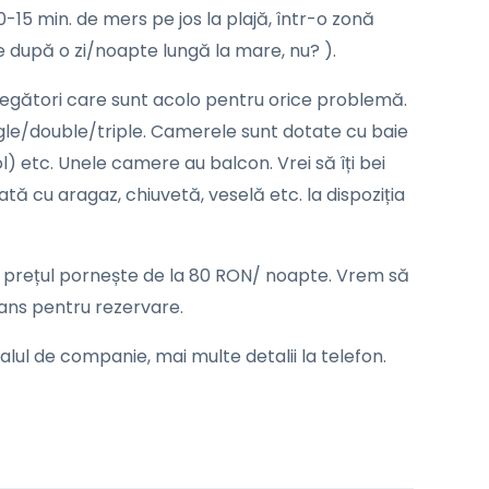
10-15 min. de mers pe jos la plajă, într-o zonă
oie după o zi/noapte lungă la mare, nu? ).
elegători care sunt acolo pentru orice problemă.
single/double/triple. Camerele sunt dotate cu baie
l) etc. Unele camere au balcon. Vrei să îți bei
ată cu aragaz, chiuvetă, veselă etc. la dispoziția
 prețul pornește de la 80 RON/ noapte. Vrem să
vans pentru rezervare.
alul de companie, mai multe detalii la telefon.