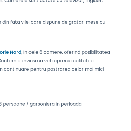
i. Camerele sunt dotate cu televizor, frigider,
ita din fata vilei care dispune de gratar, mese cu
forie Nord
, in cele 6 camere, oferind posibilitatea
Suntem convinsi ca veti aprecia calitatea
e in continuare pentru pastrarea celor mai mici
. 3 persoane / garsoniera in perioada: