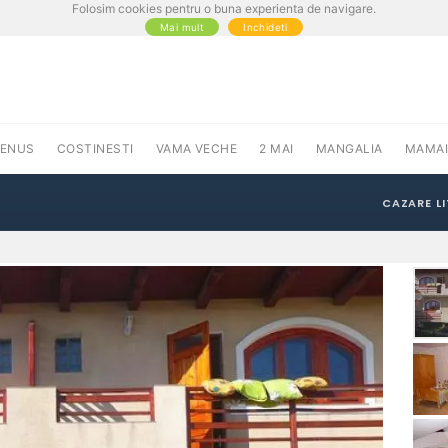
Folosim cookies pentru o buna experienta de navigare.
Mai mult
Inchideti
VENUS
COSTINESTI
VAMA VECHE
2 MAI
MANGALIA
MAMAI
CAZARE L