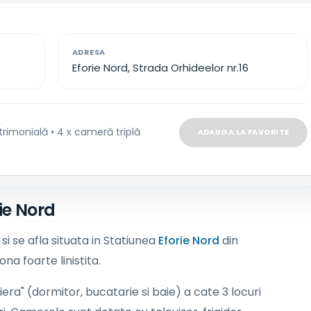
ADRESA
Eforie Nord, Strada Orhideelor nr.16
rimonială • 4 x cameră triplă
ADAUGA LA FAVORITE
ie Nord
si se afla situata in Statiunea
Eforie Nord
din
zona foarte linistita.
ra" (dormitor, bucatarie si baie) a cate 3 locuri