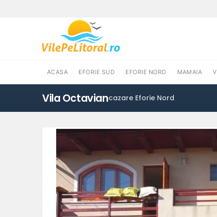
ACASA
EFORIE SUD
EFORIE NORD
MAMAIA
Vila Octavian
cazare Eforie Nord