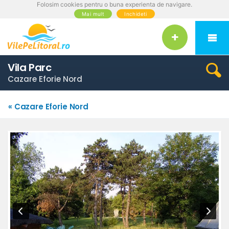
Folosim cookies pentru o buna experienta de navigare.
Mai mult
Inchideti
Vila Parc
Cazare Eforie Nord
« Cazare Eforie Nord