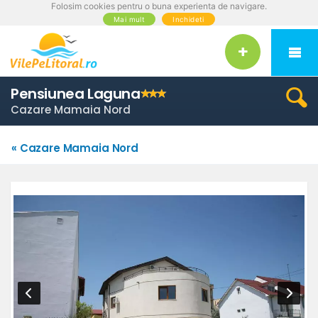
Folosim cookies pentru o buna experienta de navigare.
Mai mult
Inchideti
Pensiunea Laguna
Cazare Mamaia Nord
« Cazare Mamaia Nord