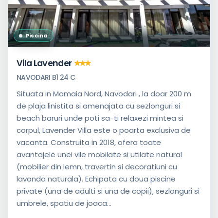
Neclasificat
Piscina
Facilități
Vila Lavender
NAVODARI B1 24 C
Acceptă
tichete
Situata in Mamaia Nord, Navodari , la doar 200 m
de
vacanță
de plaja linistita si amenajata cu sezlonguri si
beach baruri unde poti sa-ti relaxezi mintea si
Are
distanță
corpul, Lavender Villa este o poarta exclusiva de
până
vacanta. Construita in 2018, ofera toate
la
avantajele unei vile mobilate si utilate natural
plajă
(mobilier din lemn, travertin si decoratiuni cu
Acces
lavanda naturala). Echipata cu doua piscine
la
bucatarie
private (una de adulti si una de copii), sezlonguri si
umbrele, spatiu de joaca...
Parcare