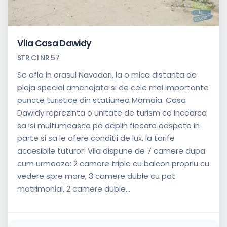
Balcon
Aer
conditionat
Vila Casa Dawidy
Frigider
STR C1 NR 57
in
camera
Se afla in orasul Navodari, la o mica distanta de
plaja special amenajata si de cele mai importante
puncte turistice din statiunea Mamaia. Casa
Dawidy reprezinta o unitate de turism ce incearca
sa isi multumeasca pe deplin fiecare oaspete in
parte si sa le ofere conditii de lux, la tarife
accesibile tuturor! Vila dispune de 7 camere dupa
cum urmeaza: 2 camere triple cu balcon propriu cu
vedere spre mare; 3 camere duble cu pat
matrimonial, 2 camere duble...