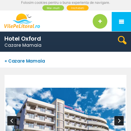
Folosim cookies pentru o buna experienta de navigare.
Mai mult
Inchideti
Hotel Oxford
Cazare Mamaia
« Cazare Mamaia