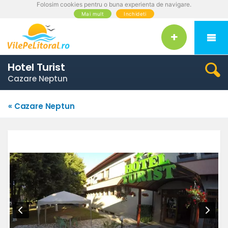
Folosim cookies pentru o buna experienta de navigare.
Mai mult
Inchideti
Hotel Turist
Cazare Neptun
« Cazare Neptun