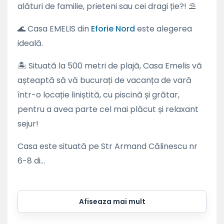
alături de familie, prieteni sau cei dragi ție?! ⛱
🌊 Casa EMELIS din
Eforie Nord
este alegerea
ideală.
🏝 Situată la 500 metri de plajă, Casa Emelis vă
așteaptă să vă bucurați de vacanța de vară
într-o locație liniștită, cu piscină și grătar,
pentru a avea parte cel mai plăcut și relaxant
sejur!
Casa este situată pe Str Armand Călinescu nr
6-8 di...
Afiseaza mai mult