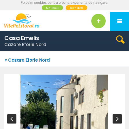
Folosim cookies pentru o buna experienta de navigare.
Mai mult
Inchideti
Casa Emelis
Cazare Eforie Nord
« Cazare Eforie Nord