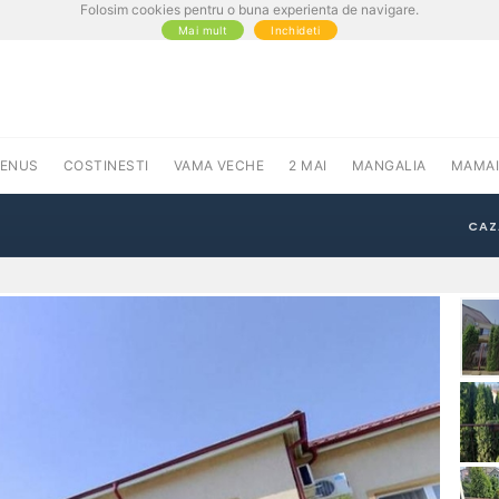
Folosim cookies pentru o buna experienta de navigare.
Mai mult
Inchideti
VENUS
COSTINESTI
VAMA VECHE
2 MAI
MANGALIA
MAMAI
CAZ