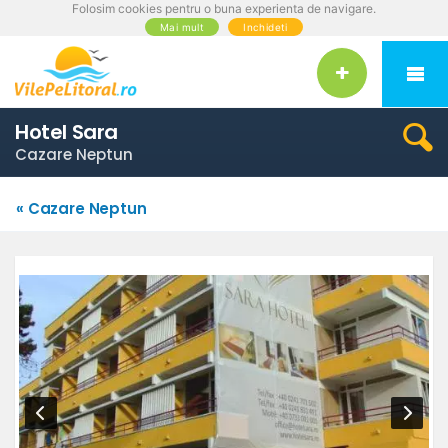
Folosim cookies pentru o buna experienta de navigare.
Mai mult
Inchideti
Hotel Sara
Cazare Neptun
« Cazare Neptun